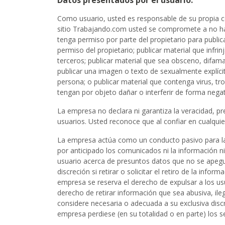
Datos presentados por el usuario.
Como usuario, usted es responsable de su propia co
sitio Trabajando.com usted se compromete a no hac
tenga permiso por parte del propietario para public
permiso del propietario; publicar material que infri
terceros; publicar material que sea obsceno, difam
publicar una imagen o texto de sexualmente explíci
persona; o publicar material que contenga virus,
tengan por objeto dañar o interferir de forma negat
La empresa no declara ni garantiza la veracidad, pre
usuarios. Usted reconoce que al confiar en cualquie
La empresa actúa como un conducto pasivo para la d
por anticipado los comunicados ni la información ni 
usuario acerca de presuntos datos que no se apegue
discreción si retirar o solicitar el retiro de la inf
empresa se reserva el derecho de expulsar a los usua
derecho de retirar información que sea abusiva, il
considere necesaria o adecuada a su exclusiva discr
empresa perdiese (en su totalidad o en parte) los s