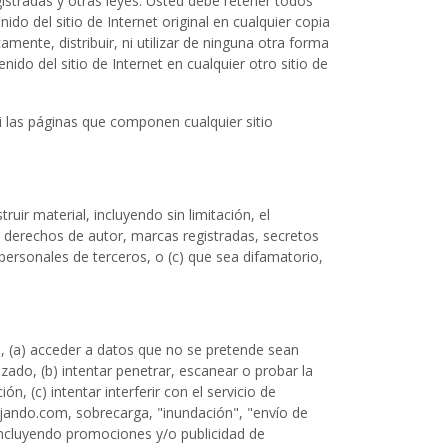
gistradas y otras leyes. Usted debe retener todos
do del sitio de Internet original en cualquier copia
mente, distribuir, ni utilizar de ninguna otra forma
ido del sitio de Internet en cualquier otro sitio de
i las páginas que componen cualquier sitio
ruir material, incluyendo sin limitación, el
los derechos de autor, marcas registradas, secretos
personales de terceros, o (c) que sea difamatorio,
ión, (a) acceder a datos que no se pretende sean
izado, (b) intentar penetrar, escanear o probar la
, (c) intentar interferir con el servicio de
bajando.com, sobrecarga, "inundación", "envío de
incluyendo promociones y/o publicidad de