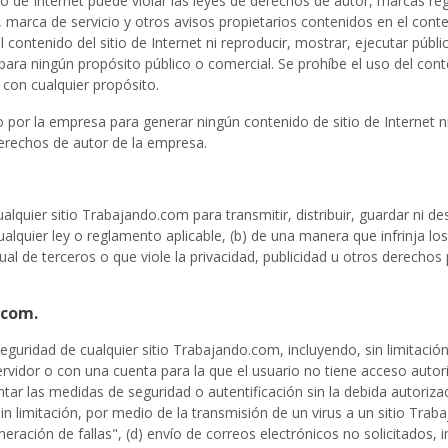
tio de Internet puede violar las leyes de derechos de autor, marcas re
marca de servicio y otros avisos propietarios contenidos en el conteni
ontenido del sitio de Internet ni reproducir, mostrar, ejecutar pública
para ningún propósito público o comercial. Se prohíbe el uso del conten
con cualquier propósito.
por la empresa para generar ningún contenido de sitio de Internet n
erechos de autor de la empresa.
lquier sitio Trabajando.com para transmitir, distribuir, guardar ni dest
 cualquier ley o reglamento aplicable, (b) de una manera que infrinja 
al de terceros o que viole la privacidad, publicidad u otros derechos 
.com.
a seguridad de cualquier sitio Trabajando.com, incluyendo, sin limitac
servidor o con una cuenta para la que el usuario no tiene acceso autor
r las medidas de seguridad o autentificación sin la debida autorización
sin limitación, por medio de la transmisión de un virus a un sitio Tra
ación de fallas", (d) envío de correos electrónicos no solicitados, 