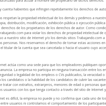
 autorizado para actuar a nombre del propietario de dichos derechos.
 y cuenta habientes que infringen repetidamente los derechos de auto
s respetan la propiedad intelectual de los demás y pedimos a nuestro
a, distribución, modificación, exhibición pública o ejecución pública 
 derechos de los propietarios de los derechos de autor. Como condició
itio Trabajando.com para violar los derechos de propiedad intelectual 
so a nuestro sitio de Internet y/o los demás sitios Trabajando.com a 
tras personas. Nos reservamos el derecho de tomar estas acciones en
a el titular de la cuenta que sea cancelada o hacia el usuario cuyo ac
ternet actúa como una sede para que los empleadores publiquen oport
 anuncia. La empresa no participa en ninguna transacción entre los em
guridad o legalidad de los empleos o CVs publicados, la veracidad o la
los candidatos o la habilidad de los candidatos de cubrir las vacant
o, de tratar con extraños, extranjeros, menores de edad o personas qu
os usuarios con los que tenga contacto a través del sitio de Internet 
rnet es difícil, la empresa no puede y no confirma que cada uno de lo
 entre usuarios ni controlamos el comportamiento de los participante