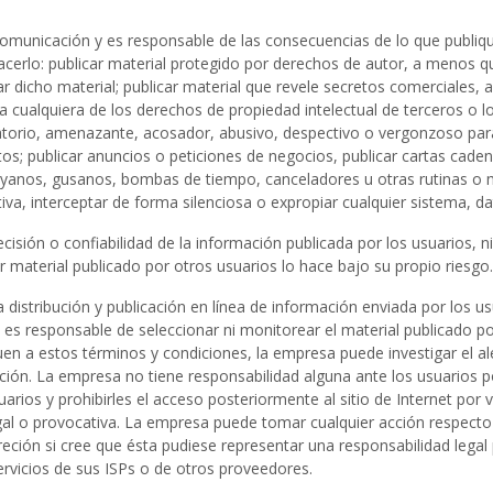
municación y es responsable de las consecuencias de lo que publique.
erlo: publicar material protegido por derechos de autor, a menos qu
ar dicho material; publicar material que revele secretos comerciales,
nja cualquiera de los derechos de propiedad intelectual de terceros o 
atorio, amenazante, acosador, abusivo, despectivo o vergonzoso para
tos; publicar anuncios o peticiones de negocios, publicar cartas cad
 troyanos, gusanos, bombas de tiempo, canceladores u otras rutinas
iva, interceptar de forma silenciosa o expropiar cualquier sistema, d
cisión o confiabilidad de la información publicada por los usuarios, n
r material publicado por otros usuarios lo hace bajo su propio riesgo.
istribución y publicación en línea de información enviada por los us
es responsable de seleccionar ni monitorear el material publicado por 
n a estos términos y condiciones, la empresa puede investigar el al
ormación. La empresa no tiene responsabilidad alguna ante los usuarios p
rios y prohibirles el acceso posteriormente al sitio de Internet por vi
egal o provocativa. La empresa puede tomar cualquier acción respecto
eción si cree que ésta pudiese representar una responsabilidad legal
ervicios de sus ISPs o de otros proveedores.