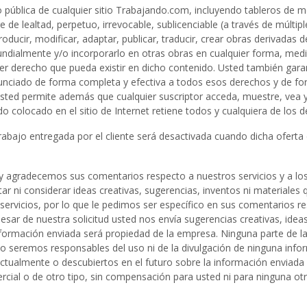
o pública de cualquier sitio Trabajando.com, incluyendo tableros de m
e de lealtad, perpetuo, irrevocable, sublicenciable (a través de múltipl
roducir, modificar, adaptar, publicar, traducir, crear obras derivadas de
undialmente y/o incorporarlo en otras obras en cualquier forma, med
er derecho que pueda existir en dicho contenido. Usted también garant
nciado de forma completa y efectiva a todos esos derechos y de form
Usted permite además que cualquier suscriptor acceda, muestre, vea 
ido colocado en el sitio de Internet retiene todos y cualquiera de los
rabajo entregada por el cliente será desactivada cuando dicha oferta 
y agradecemos sus comentarios respecto a nuestros servicios y a los
r ni considerar ideas creativas, sugerencias, inventos ni materiales 
ervicios, por lo que le pedimos ser específico en sus comentarios r
 pesar de nuestra solicitud usted nos envía sugerencias creativas, ide
 información enviada será propiedad de la empresa. Ninguna parte de l
 no seremos responsables del uso ni de la divulgación de ninguna inf
tualmente o descubiertos en el futuro sobre la información enviada y
ercial o de otro tipo, sin compensación para usted ni para ninguna o