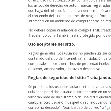
Chile.El uso no autorizado del contenido de este si
los avisos de derecho de autor, marcas registradas, 
que haga del mismo. No debe vender ni modificar el c
el contenido del sitio de Internet de ninguna forma 
Internet o en un ambiente de computadoras en red 
No deberá copiar ni adaptar el código HTML creado 
Trabajando.com. También está protegido por los d
Uso aceptable del sitio.
Reglas generales: Los usuarios no pueden utilizar cua
contenido del sitio de Internet, (a) en violación de
comerciales u otros derechos de propiedad intelectu
obsceno, amenazador, abusivo o despectivo.
Reglas de seguridad del sitio Trabajando
Se prohíbe a los usuarios violar o intentar violar l
utilizados por dicho usuario o iniciar sesión en un 
vulnerabilidad de un sistema o de una red o quebranta
cualquier otro usuario, huésped o red, incluyendo, 
correo no deseado", "bombardeo de correo" o "gener