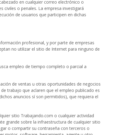
ncabezado en cualquier correo electrónico o
es civiles o penales. La empresa investigará
ecución de usuarios que participen en dichas
nformación profesional, y por parte de empresas
an no utilizar el sitio de Internet para ninguno de
busca empleo de tiempo completo o parcial a
ntación de ventas u otras oportunidades de negocios
 de trabajo que aclaren que el empleo publicado es
ichos anuncios sí son permitidos), que requiera el
alquier sitio Trabajando.com o cualquier actividad
 grande sobre la infraestructura de cualquier sitio
ulgar o compartir su contraseña con terceros o
lquier motor, software, herramienta, agente u otro