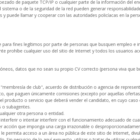
ncabezado de paquete TCP/IP o cualquier parte de la información del e
el sistema o de la seguridad de la red pueden generar responsabilidad
s y puede llamar y cooperar con las autoridades policíacas en la pers
e para fines legítimos por parte de personas que busquen empleo e i
rohíbe cualquier uso del sitio de Internet y todos los usuarios acept
erróneos, datos que no sean su propio CV correcto (persona viva que 
, "membresía de club", acuerdo de distribución o agencia de represe
co, que paguen únicamente comisiones (excepto por aquellas ofertas
l producto o servicio que deberá vender el candidato, en cuyo caso d
s o subagentes.
cualquier otra persona o entidad.
a interferir o intentar interferir con el funcionamiento adecuado de cu
ier acción que imponga una carga irrazonable o desproporcionadamente
e permita acceso a un área no pública de este sitio de Internet, div
do. Sin perjuicio de lo aquí expuesto, utilizar o tratar de utilizar cua