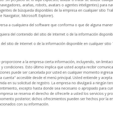
navegadores, arañas, robots, avatars o agentes inteligentes) para nav
gentes de búsqueda disponibles de la empresa en cualquier sitio Tr
e Navigator, Microsoft Explorer).
 inversa a cualquiera del software que conforma o que de alguna maner
uiera del contenido del sitio de Internet o de la información disponib
del sitio de Internet o de la información disponible en cualquier sit
que proporcione a la empresa cierta información, incluyendo, sin limitac
 condiciones. Esto último implica que usted acepta recibir comunicaci
aciones puede ser cancelada por usted en cualquier momento ingresand
la cuenta" accesible desde el menú principal. Usted entiende y acepta
da en su solicitud de registro. La empresa no divulgará a ningún ter
sentimiento, excepto hasta donde sea necesario o apropiado para cump
empresa se reserva el derecho de ofrecerle a usted los servicios y pr
 momento posterior; dichos ofrecimientos pueden ser hechos por la em
lacionados con su información.